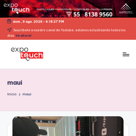
dom., 9 ago. 2026
-
4:18:27 PM
Suscribete a nuestro canal de Youtube, estamos actualizando todos los
dias.
Ve ahora!
maui
Inicio
maui