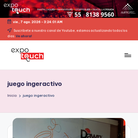
vie., 7 ago. 2026
-
3:24:01 AM
Suscribete a nuestro canal de Youtube, estamos actualizando todos los
dias.
Ve ahora!
juego ingeractivo
Inicio
juego ingeractivo