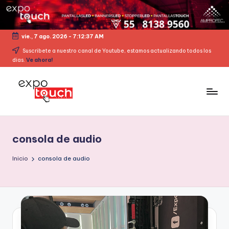
vie., 7 ago. 2026
-
7:12:37 AM
Suscribete a nuestro canal de Youtube, estamos actualizando todos los
dias.
Ve ahora!
consola de audio
Inicio
consola de audio