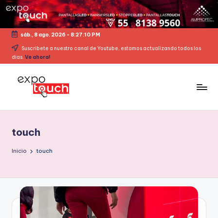
sáb., 8 ago. 2026
-
8:27:11 PM
Suscribete a nuestro canal de Youtube, estamos actualizando todos los
dias.
Ve ahora!
touch
Inicio
touch