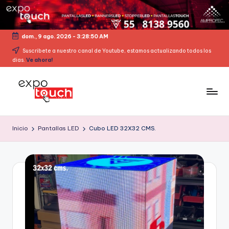
dom., 9 ago. 2026
-
3:28:50 AM
Suscribete a nuestro canal de Youtube, estamos actualizando todos los
dias.
Ve ahora!
Inicio
Pantallas LED
Cubo LED 32X32 CMS.