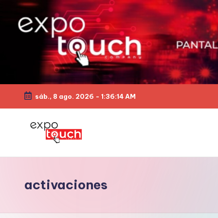
sáb., 8 ago. 2026
-
1:36:15 AM
activaciones