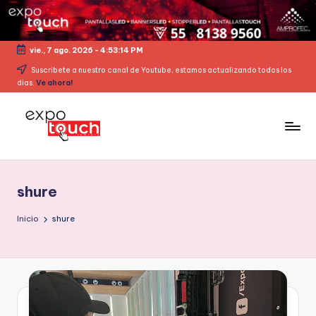
vie., 7 ago. 2026
-
4:53:15 PM
Suscribete a nuestro canal de Youtube, estamos actualizando todos los
dias.
Ve ahora!
shure
Inicio
shure