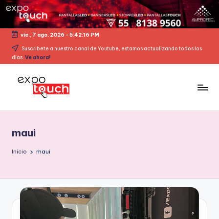
vie., 7 ago. 2026
-
5:42:16 PM
Suscribete a nuestro canal de Youtube, estamos actualizando todos los
dias.
Ve ahora!
maui
Inicio
maui