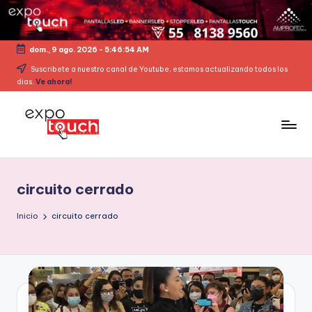
dom., 9 ago. 2026
-
5:46:55 AM
Suscribete a nuestro canal de Youtube, estamos actualizando todos los
dias.
Ve ahora!
circuito cerrado
Inicio
circuito cerrado