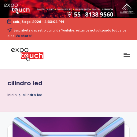
sáb., 8 ago. 2026
-
4:33:05 PM
Suscribete a nuestro canal de Youtube, estamos actualizando todos los
dias.
Ve ahora!
cilindro led
Inicio
cilindro led