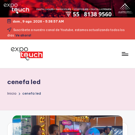
dom., 9 ago. 2026
-
5:38:58 AM
Suscribete a nuestro canal de Youtube, estamos actualizando todos los
dias.
Ve ahora!
cenefa led
Inicio
cenefa led