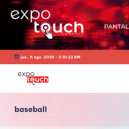
jue., 6 ago. 2026
-
5:10:23 AM
baseball