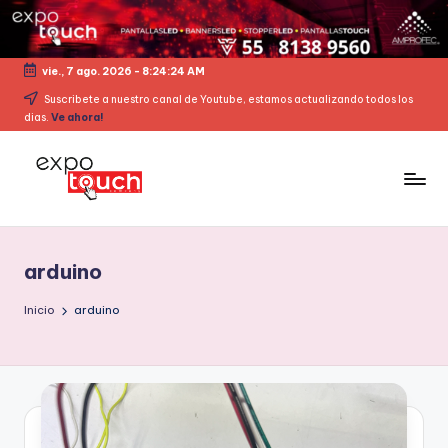
vie., 7 ago. 2026
-
8:24:25 AM
Suscribete a nuestro canal de Youtube, estamos actualizando todos los
dias.
Ve ahora!
arduino
Inicio
arduino