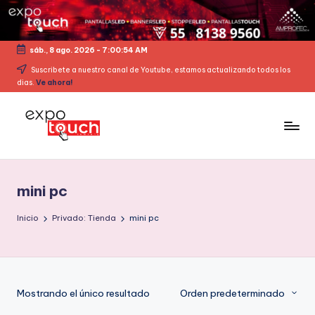
sáb., 8 ago. 2026
-
7:00:54 AM
Suscribete a nuestro canal de Youtube, estamos actualizando todos los
dias.
Ve ahora!
mini pc
Inicio
Privado: Tienda
mini pc
Mostrando el único resultado
Orden predeterminado