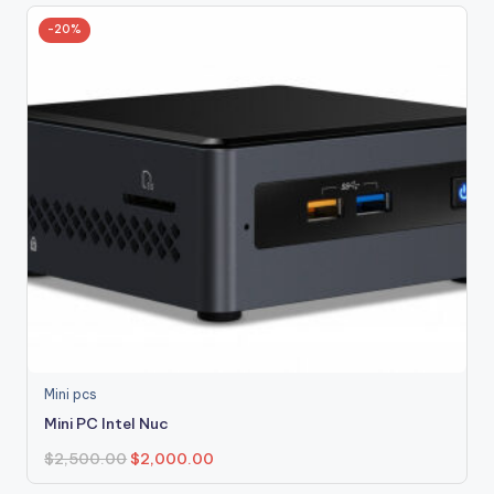
-20%
Mini pcs
Mini PC Intel Nuc
$
2,500.00
$
2,000.00