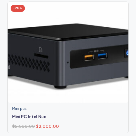
-20%
Mini pcs
Mini PC Intel Nuc
$
2,500.00
$
2,000.00