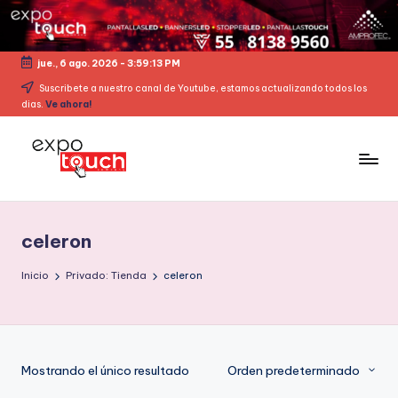
jue., 6 ago. 2026
-
3:59:13 PM
Suscribete a nuestro canal de Youtube, estamos actualizando todos los
dias.
Ve ahora!
celeron
Inicio
Privado: Tienda
celeron
Mostrando el único resultado
Orden predeterminado