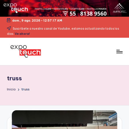
dom., 9 ago. 2026
-
12:57:17 AM
Suscribete a nuestro canal de Youtube, estamos actualizando todos los
dias.
Ve ahora!
truss
Inicio
truss