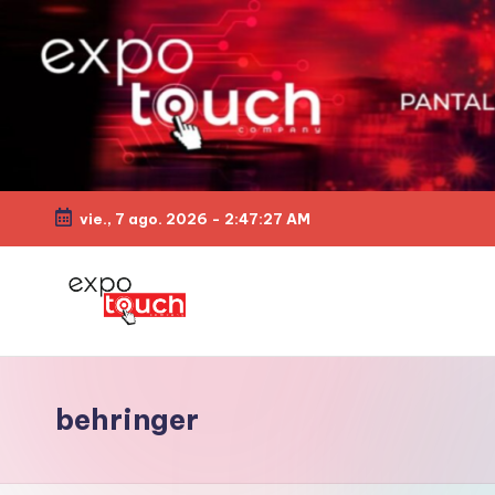
vie., 7 ago. 2026
-
2:47:28 AM
behringer